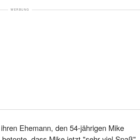
WERBUNG
 ihren Ehemann, den 54-jährigen Mike
 betonte, dass Mike jetzt "sehr viel Spaß"