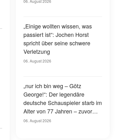
Gerichtssaal – was ist
06. August 2026
passiert?
„Einige wollten wissen, was
passiert ist“: Jochen Horst
spricht über seine schwere
Verletzung
06. August 2026
„nur ich bin weg – Götz
George!“: Der legendäre
deutsche Schauspieler starb im
Alter von 77 Jahren – zuvor
hatte er über seinen eigenen
06. August 2026
Tod gesprochen