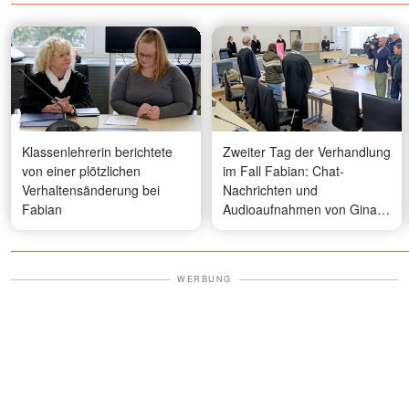
Klassenlehrerin berichtete
Zweiter Tag der Verhandlung
von einer plötzlichen
im Fall Fabian: Chat-
Verhaltensänderung bei
Nachrichten und
Fabian
Audioaufnahmen von Gina
H. aufgetaucht – worüber sie
und Fabians Mutter sich
ausgetauscht haben
WERBUNG