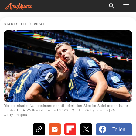
STARTSEITE
VIRAL
Die bosnische Nationalmannschaft feiert den Sieg im Spiel gegen Katar
bei der FIFA-Weltmeisterschaft 2026 | Quelle: Getty Images| Quelle:
Getty Images
Teilen