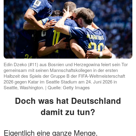
Edin Dzeko (#11) aus Bosnien und Herzegowina feiert sein Tor
gemeinsam mit seinen Mannschaftskollegen in der ersten
Halbzeit des Spiels der Gruppe B der FIFA-Weltmeisterschaft
2026 gegen Katar im Seattle Stadium am 24. Juni 2026 in
Seattle, Washington. | Quelle: Getty Images
Doch was hat Deutschland
damit zu tun?
Eigentlich eine ganze Menge.