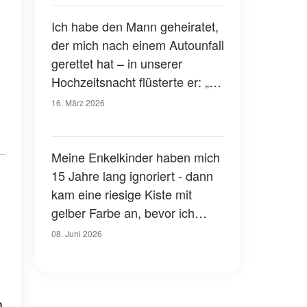
Details
Ich habe den Mann geheiratet,
der mich nach einem Autounfall
gerettet hat – in unserer
Hochzeitsnacht flüsterte er: „Es
ist Zeit, dass du die Wahrheit
16. März 2026
erfährst“
Meine Enkelkinder haben mich
15 Jahre lang ignoriert - dann
kam eine riesige Kiste mit
gelber Farbe an, bevor ich
mein Testament verkündete
08. Juni 2026
n