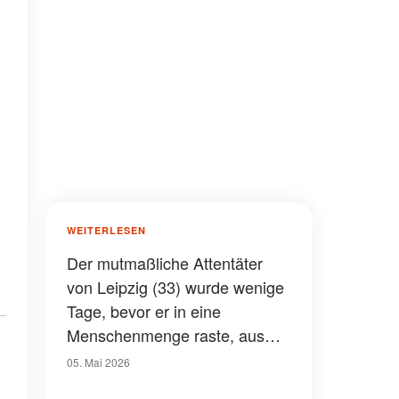
WEITERLESEN
Der mutmaßliche Attentäter
von Leipzig (33) wurde wenige
Tage, bevor er in eine
Menschenmenge raste, aus
psychiatrischer Behandlung
05. Mai 2026
entlassen – schockierende