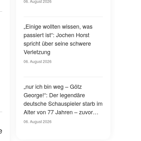
Gerichtssaal – was ist
06. August 2026
passiert?
„Einige wollten wissen, was
passiert ist“: Jochen Horst
spricht über seine schwere
Verletzung
06. August 2026
„nur ich bin weg – Götz
George!“: Der legendäre
deutsche Schauspieler starb im
Alter von 77 Jahren – zuvor
hatte er über seinen eigenen
06. August 2026
Tod gesprochen
e