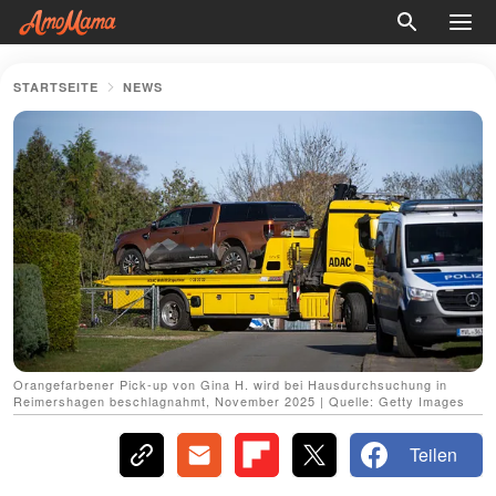
STARTSEITE
NEWS
Orangefarbener Pick-up von Gina H. wird bei Hausdurchsuchung in
Reimershagen beschlagnahmt, November 2025 | Quelle: Getty Images
Teilen