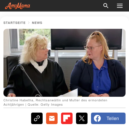
STARTSEITE
NEWS
Christine Habetha, Rechtsanwältin und Mutter des ermordeten
Achtjährigen | Quelle: Getty Images
Teilen