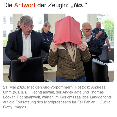
Die
Antwort
der Zeugin:
„Nö."
21. Mai 2026, Mecklenburg-Vorpommern, Rostock: Andreas
Ohm (v. l. n. r.), Rechtsanwalt, der Angeklagte und Thomas
Löcker, Rechtsanwalt, warten im Gerichtssaal des Landgerichts
auf die Fortsetzung des Mordprozesses im Fall Fabian. | Quelle:
Getty Images