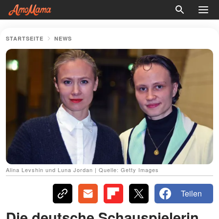
STARTSEITE
NEWS
Alina Levshin und Luna Jordan | Quelle: Getty Images
Teilen
Die deutsche Schauspielerin