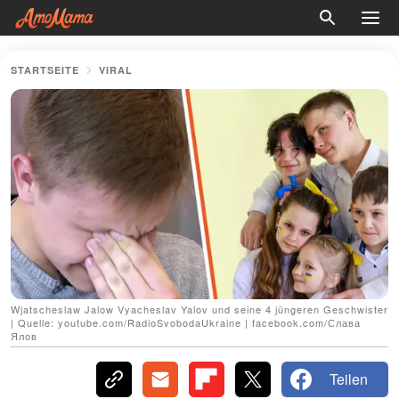
STARTSEITE
VIRAL
Wjatscheslaw Jalow Vyacheslav Yalov und seine 4 jüngeren Geschwister
| Quelle: youtube.com/RadioSvobodaUkraine | facebook.com/Слава
Ялов
Teilen