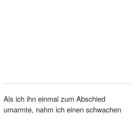
Als ich ihn einmal zum Abschied
umarmte, nahm ich einen schwachen
Hauch von blumigem Parfüm an seinem
Hemdkragen wahr, und ich war mir