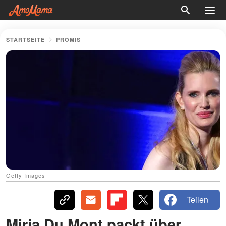
STARTSEITE
PROMIS
Getty Images
Teilen
Mirja Du Mont packt über