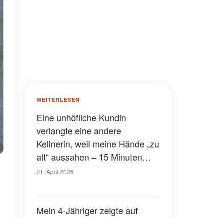
WEITERLESEN
Eine unhöfliche Kundin
verlangte eine andere
Kellnerin, weil meine Hände „zu
alt“ aussahen – 15 Minuten
später schlug das Karma hart
21. April 2026
zu
Mein 4-Jähriger zeigte auf