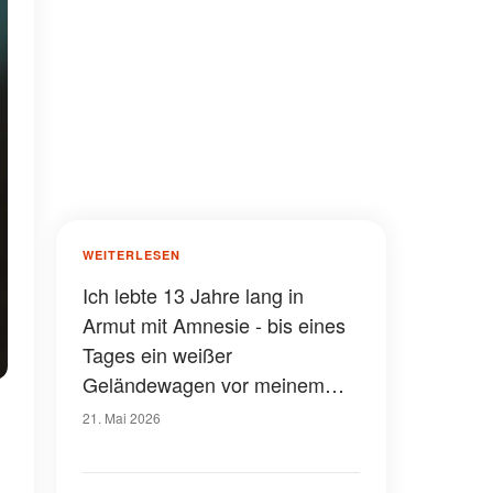
WEITERLESEN
Ich lebte 13 Jahre lang in
Armut mit Amnesie - bis eines
Tages ein weißer
Geländewagen vor meinem
Zelt unter der Brücke anhielt
21. Mai 2026