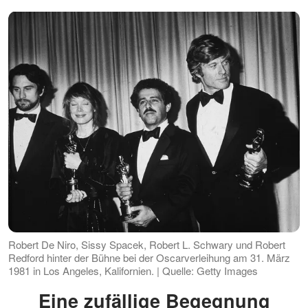
Robert De Niro, Sissy Spacek, Robert L. Schwary und Robert
Redford hinter der Bühne bei der Oscarverleihung am 31. März
1981 in Los Angeles, Kalifornien. | Quelle: Getty Images
Eine zufällige Begegnung