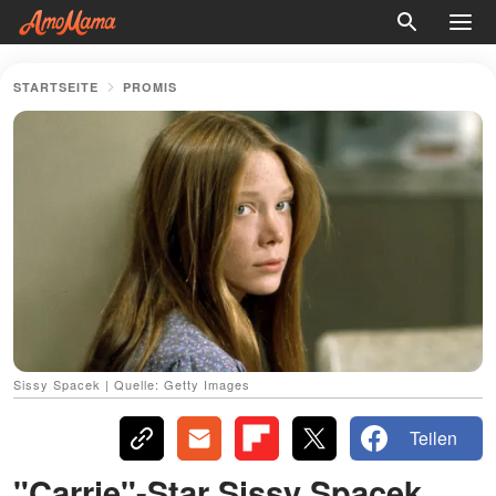
STARTSEITE
PROMIS
Sissy Spacek | Quelle: Getty Images
Teilen
"Carrie"-Star Sissy Spacek,