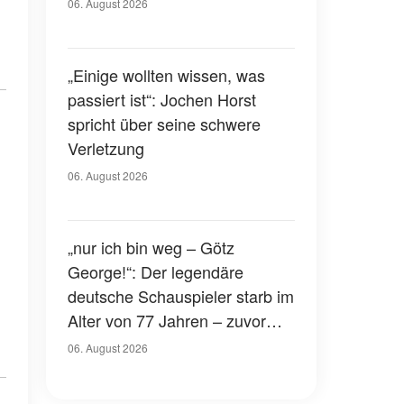
Gerichtssaal – was ist
06. August 2026
passiert?
„Einige wollten wissen, was
passiert ist“: Jochen Horst
spricht über seine schwere
Verletzung
06. August 2026
„nur ich bin weg – Götz
George!“: Der legendäre
deutsche Schauspieler starb im
Alter von 77 Jahren – zuvor
hatte er über seinen eigenen
06. August 2026
Tod gesprochen