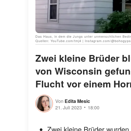
Das Haus, in dem die Jungs unter unmenschlichen Beding
Quellen: YouTube.com/tmj4 | Instagram.com/@bohogyp
Zwei kleine Brüder b
von Wisconsin gefund
Flucht vor einem Ho
Von
Edita Mesic
21. Juli 2023
18:00
Zwei kleine Brüder wurden 