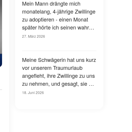
Mein Mann drängte mich
monatelang, 4-jährige Zwillinge
zu adoptieren - einen Monat
später hörte ich seinen wahren
Grund und wurde blass
27. März 2026
Meine Schwägerin hat uns kurz
vor unserem Traumurlaub
angefleht, ihre Zwillinge zu uns
zu nehmen, und gesagt, sie sei
krank und habe Angst, dass sie
18. Juni 2026
auch krank werden könnten –
ihr wahres Motiv war aber viel
schlimmer