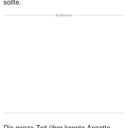
sollte.
WERBUNG
Die ganze Zeit über konnte Annette