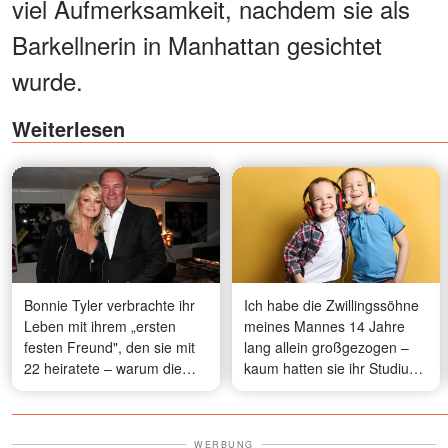
viel Aufmerksamkeit, nachdem sie als
Barkellnerin in Manhattan gesichtet
wurde.
Weiterlesen
Bonnie Tyler verbrachte ihr
Ich habe die Zwillingssöhne
Leben mit ihrem „ersten
meines Mannes 14 Jahre
festen Freund", den sie mit
lang allein großgezogen –
22 heiratete – warum die
kaum hatten sie ihr Studium
beiden nie Kinder bekamen
begonnen, klopfte er an
unsere Tür und ich erstarrte
vor Schock
WERBUNG