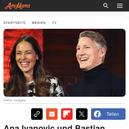
STARTSEITE
MEDIEN
TV
Getty Images
Teilen
Ana Ivanovic und Bastian