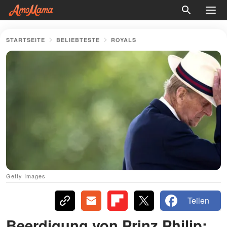
STARTSEITE
BELIEBTESTE
ROYALS
Getty Images
Teilen
Beerdigung von Prinz Philip: