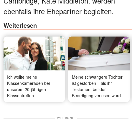
Cambridge, Kate Middleton, werden
ebenfalls ihre Ehepartner begleiten.
Weiterlesen
Ich wollte meine
Meine schwangere Tochter
Klassenkameraden bei
ist gestorben – als ihr
unserem 20-jährigen
Testament bei der
Klassentreffen
Beerdigung verlesen wurde,
beeindrucken, also habe ich
verstummte der ganze
einen gutaussehenden
Raum
Schauspieler engagiert, der
WERBUNG
mich begleiten sollte – was
dort passierte, hat alle