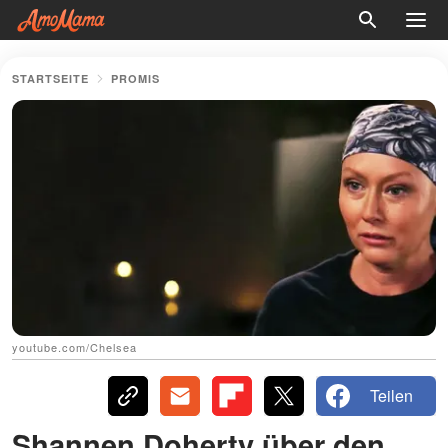
STARTSEITE
PROMIS
youtube.com/Chelsea
Teilen
Shannen Doherty über den