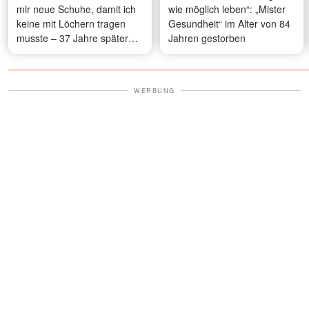
mir neue Schuhe, damit ich
wie möglich leben“: „Mister
keine mit Löchern tragen
Gesundheit“ im Alter von 84
musste – 37 Jahre später
Jahren gestorben
traf ich sie wieder und gab
ihr das, was ich all die Jahre
bei mir getragen hatte
WERBUNG