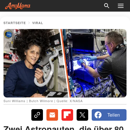
STARTSEITE
VIRAL
Suni Williams | Butch Wilmore | Quelle: X/NASA
Teilen
Zwei Astronauten, die über 80