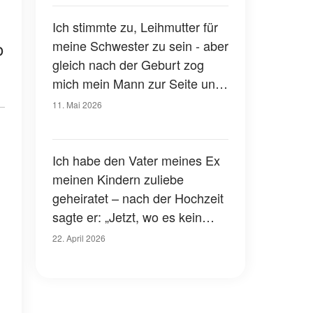
Gesicht an“
Ich stimmte zu, Leihmutter für
o
meine Schwester zu sein - aber
gleich nach der Geburt zog
mich mein Mann zur Seite und
sagte: "Bitte gib ihr das Baby
11. Mai 2026
noch nicht"
Ich habe den Vater meines Ex
meinen Kindern zuliebe
geheiratet – nach der Hochzeit
sagte er: „Jetzt, wo es kein
Zurück mehr gibt, kann ich dir
22. April 2026
endlich sagen, warum ich dich
geheiratet habe“