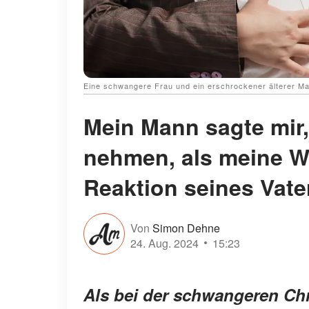
Eine schwangere Frau und ein erschrockener älterer Ma
Mein Mann sagte mir,
nehmen, als meine We
Reaktion seines Vat
Von
Simon Dehne
24. Aug. 2024
15:23
Als bei der schwangeren Chri