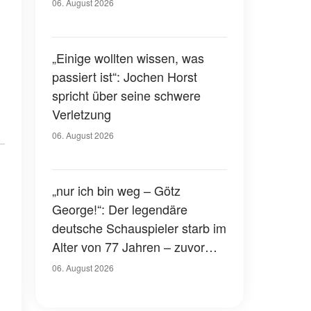
Gerichtssaal – was ist
06. August 2026
passiert?
„Einige wollten wissen, was
passiert ist“: Jochen Horst
spricht über seine schwere
Verletzung
06. August 2026
„nur ich bin weg – Götz
George!“: Der legendäre
deutsche Schauspieler starb im
Alter von 77 Jahren – zuvor
hatte er über seinen eigenen
06. August 2026
Tod gesprochen