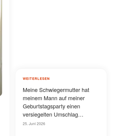
WEITERLESEN
Meine Schwiegermutter hat
meinem Mann auf meiner
Geburtstagsparty einen
versiegelten Umschlag
gegeben und gesagt: „Lies ihn
25. Juni 2026
laut vor und schau dir ihr