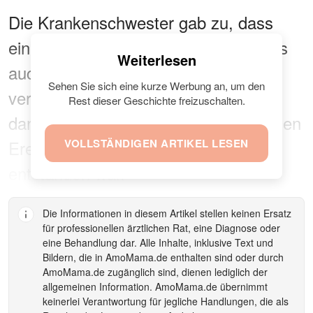
Die Krankenschwester gab zu, dass
eine Adoption sowohl mit traurigen als
Weiterlesen
auch mit glücklichen Gefühlen
Sehen Sie sich eine kurze Werbung an, um den
verbunden sein kann, aber sie war
Rest dieser Geschichte freizuschalten.
dankbar, dass aus einem traumatischen
Ereignis etwas Erstaunliches
VOLLSTÄNDIGEN ARTIKEL LESEN
entstanden war.
Die Informationen in diesem Artikel stellen keinen Ersatz
für professionellen ärztlichen Rat, eine Diagnose oder
eine Behandlung dar. Alle Inhalte, inklusive Text und
Bildern, die in
AmoMama.de
enthalten sind oder durch
AmoMama.de
zugänglich sind, dienen lediglich der
allgemeinen Information.
AmoMama.de
übernimmt
keinerlei Verantwortung für jegliche Handlungen, die als