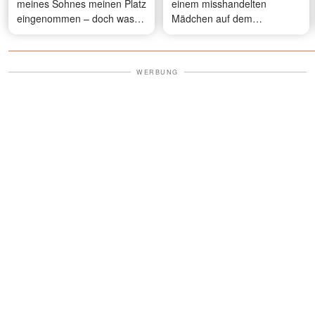
meines Sohnes meinen Platz
einem misshandelten
eingenommen – doch was
Mädchen auf dem
mein Sohn ins Mikrofon
Abschlussball geschenkt und
sagte, ließ sie den Kopf
ist in Sportkleidung nach
senken, während alle sie
Hause gekommen – dann
WERBUNG
anstarrten
rief der Schulleiter an und
sagte: „Die Behörden
suchen nach deiner
Tochter.“