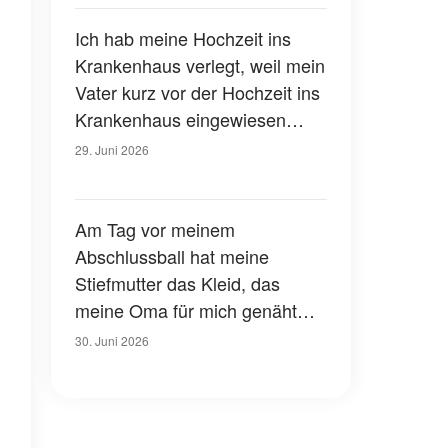
die sie nie vergessen werden
Ich hab meine Hochzeit ins
Krankenhaus verlegt, weil mein
Vater kurz vor der Hochzeit ins
Krankenhaus eingewiesen
wurde – aber nach der
29. Juni 2026
Zeremonie nahm mich eine
Krankenschwester beiseite und
sagte: „Dein Vater belügt dich“
Am Tag vor meinem
Abschlussball hat meine
Stiefmutter das Kleid, das
meine Oma für mich genäht
hatte, benutzt, um eine
30. Juni 2026
übergelaufene Toilette
aufzuräumen, und gesagt: „Ich
hab einfach das erste Tuch
genommen, das mir in die