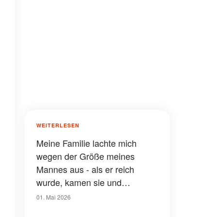
WEITERLESEN
Meine Familie lachte mich
wegen der Größe meines
Mannes aus - als er reich
wurde, kamen sie und
verlangten 20.000 Dollar, und
01. Mai 2026
er erteilte ihnen eine Lektion,