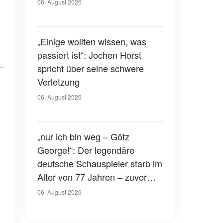
Gerichtssaal – was ist
06. August 2026
passiert?
„Einige wollten wissen, was
passiert ist“: Jochen Horst
spricht über seine schwere
Verletzung
06. August 2026
„nur ich bin weg – Götz
George!“: Der legendäre
deutsche Schauspieler starb im
Alter von 77 Jahren – zuvor
hatte er über seinen eigenen
06. August 2026
Tod gesprochen