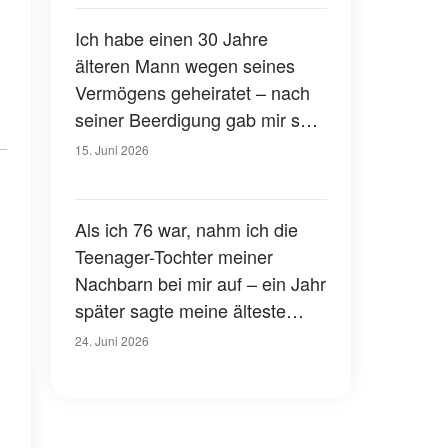
sie das tat
Ich habe einen 30 Jahre
älteren Mann wegen seines
Vermögens geheiratet – nach
seiner Beerdigung gab mir sein
Anwalt eine Schachtel und
15. Juni 2026
sagte: „Er hat dafür gesorgt,
dass Sie genau das
bekommen, was Sie verdienen“
Als ich 76 war, nahm ich die
Teenager-Tochter meiner
Nachbarn bei mir auf – ein Jahr
später sagte meine älteste
Tochter: „Papa … alles, was du
24. Juni 2026
über sie weißt, ist eine riesige
Lüge“