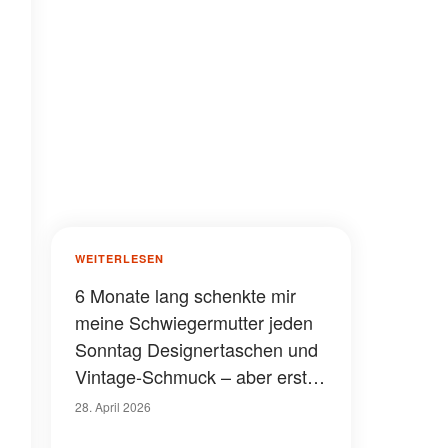
WEITERLESEN
6 Monate lang schenkte mir
meine Schwiegermutter jeden
Sonntag Designertaschen und
Vintage-Schmuck – aber erst,
als die Polizei vor meiner Tür
28. April 2026
stand, wurde mir klar, warum