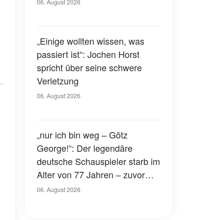
Gerichtssaal – was ist
06. August 2026
passiert?
„Einige wollten wissen, was
passiert ist“: Jochen Horst
spricht über seine schwere
Verletzung
06. August 2026
„nur ich bin weg – Götz
George!“: Der legendäre
deutsche Schauspieler starb im
Alter von 77 Jahren – zuvor
hatte er über seinen eigenen
06. August 2026
Tod gesprochen