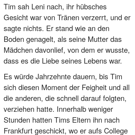
Tim sah Leni nach, ihr hübsches
Gesicht war von Tränen verzerrt, und er
sagte nichts. Er stand wie an den
Boden genagelt, als seine Mutter das
Mädchen davonlief, von dem er wusste,
dass es die Liebe seines Lebens war.
Es würde Jahrzehnte dauern, bis Tim
sich diesen Moment der Feigheit und all
die anderen, die schnell darauf folgten,
verziehen hatte. Innerhalb weniger
Stunden hatten Tims Eltern ihn nach
Frankfurt geschickt, wo er aufs College