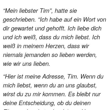
“Mein liebster Tim”, hatte sie
geschrieben. “Ich habe auf ein Wort von
dir gewartet und gehofft. Ich liebe dich
und ich weiß, dass du mich liebst. Ich
weiß in meinem Herzen, dass wir
niemals jemanden so lieben werden,
wie wir uns lieben.
“Hier ist meine Adresse, Tim. Wenn du
mich liebst, wenn du an uns glaubst,
wirst du zu mir kommen. Es bleibt nur
deine Entscheidung, ob du deinen