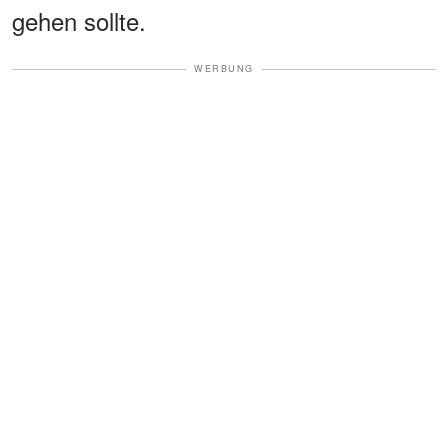
gehen sollte.
WERBUNG