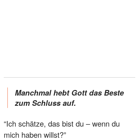
Manchmal hebt Gott das Beste
zum Schluss auf.
“Ich schätze, das bist du – wenn du
mich haben willst?”