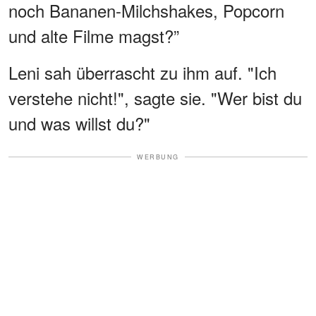
noch Bananen-Milchshakes, Popcorn
und alte Filme magst?”
Leni sah überrascht zu ihm auf. "Ich
verstehe nicht!", sagte sie. "Wer bist du
und was willst du?"
WERBUNG