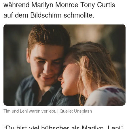
während Marilyn Monroe Tony Curtis
auf dem Bildschirm schmollte.
Tim und Leni waren verliebt. | Quelle: Unsplash
“Du bist viel hübscher als Marilyn, Leni”,