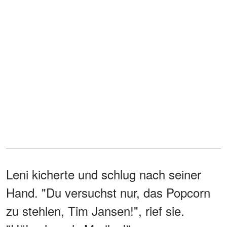
Leni kicherte und schlug nach seiner
Hand. "Du versuchst nur, das Popcorn
zu stehlen, Tim Jansen!", rief sie.