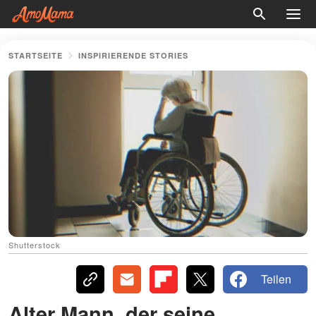
STARTSEITE
INSPIRIERENDE STORIES
Shutterstock
Teilen
Alter Mann, der seine