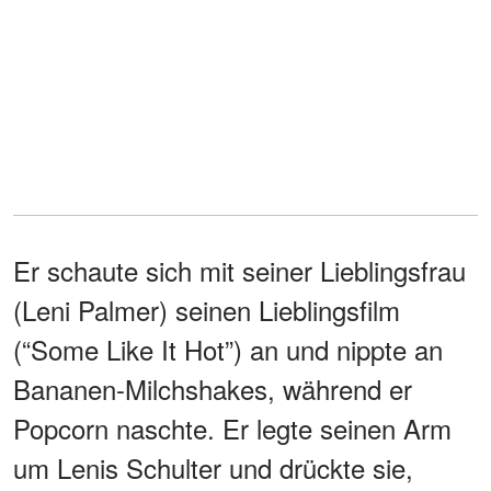
Er schaute sich mit seiner Lieblingsfrau
(Leni Palmer) seinen Lieblingsfilm
(“Some Like It Hot”) an und nippte an
Bananen-Milchshakes, während er
Popcorn naschte. Er legte seinen Arm
um Lenis Schulter und drückte sie,