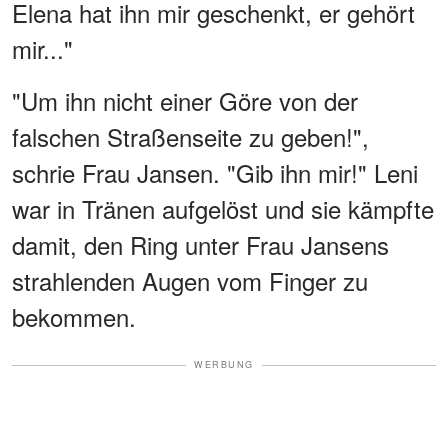
Elena hat ihn mir geschenkt, er gehört
mir..."
"Um ihn nicht einer Göre von der
falschen Straßenseite zu geben!",
schrie Frau Jansen. "Gib ihn mir!" Leni
war in Tränen aufgelöst und sie kämpfte
damit, den Ring unter Frau Jansens
strahlenden Augen vom Finger zu
bekommen.
WERBUNG