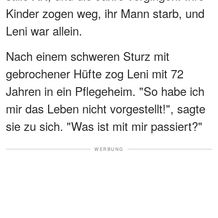
Kinder zogen weg, ihr Mann starb, und
Leni war allein.
Nach einem schweren Sturz mit
gebrochener Hüfte zog Leni mit 72
Jahren in ein Pflegeheim. "So habe ich
mir das Leben nicht vorgestellt!", sagte
sie zu sich. "Was ist mit mir passiert?"
WERBUNG