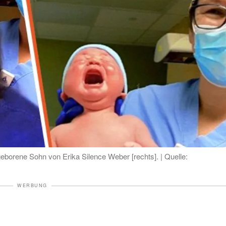
eborene Sohn von Erika Silence Weber [rechts]. | Quelle:
WERBUNG