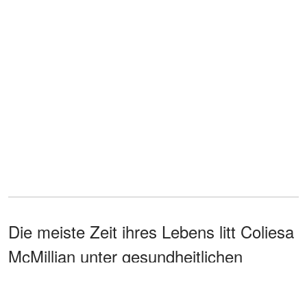
Die meiste Zeit ihres Lebens litt Coliesa
McMillian unter gesundheitlichen
Problemen und Fettleibigkeit. Als sie 39
Jahre alt war, erlitt sie einen Herzinfarkt.