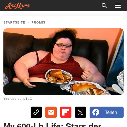
STARTSEITE
PROMIS
Youtube.com/TLC
Teilen
My 600-Lb Life: Stars der