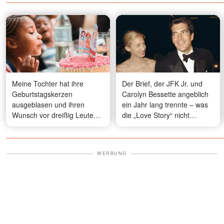
Meine Tochter hat ihre
Der Brief, der JFK Jr. und
Geburtstagskerzen
Carolyn Bessette angeblich
ausgeblasen und ihren
ein Jahr lang trennte – was
Wunsch vor dreißig Leuten
die „Love Story“ nicht
laut ausgesprochen – mein
gezeigt hat
Mann und meine beste
Freundin sind ganz blass
WERBUNG
geworden, als sie das gehört
haben