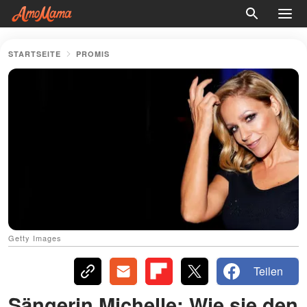
STARTSEITE
PROMIS
Getty Images
Teilen
Sängerin Michelle: Wie sie den