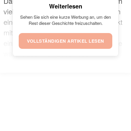
Darüber hinaus hat der Schlager-Stern
Weiterlesen
viele andere Veränderungen im Leben
Sehen Sie sich eine kurze Werbung an, um den
eingeführt. Sie unterbrach den Kontakt
Rest dieser Geschichte freizuschalten.
mit einigen Freunden und schloss
einfach Menschen, die nicht gut für sie
VOLLSTÄNDIGEN ARTIKEL LESEN
waren, aus ihren Leben aus.