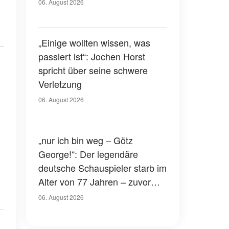
Gerichtssaal – was ist
06. August 2026
passiert?
„Einige wollten wissen, was
passiert ist“: Jochen Horst
spricht über seine schwere
Verletzung
06. August 2026
„nur ich bin weg – Götz
George!“: Der legendäre
deutsche Schauspieler starb im
Alter von 77 Jahren – zuvor
hatte er über seinen eigenen
06. August 2026
Tod gesprochen