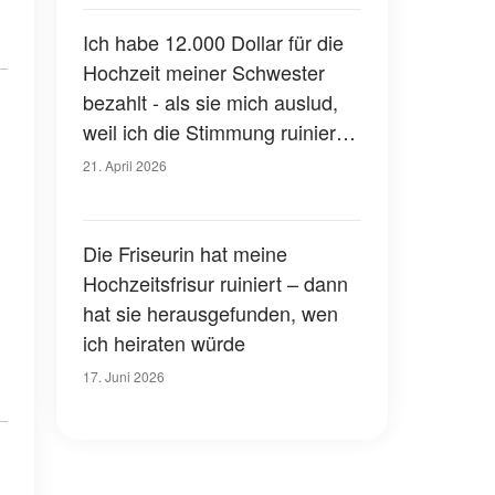
Ich habe 12.000 Dollar für die
Hochzeit meiner Schwester
bezahlt - als sie mich auslud,
weil ich die Stimmung ruiniert
habe, hat der nächste Schritt
21. April 2026
ihres neuen Mannes alle
sprachlos gemacht
Die Friseurin hat meine
Hochzeitsfrisur ruiniert – dann
hat sie herausgefunden, wen
ich heiraten würde
17. Juni 2026