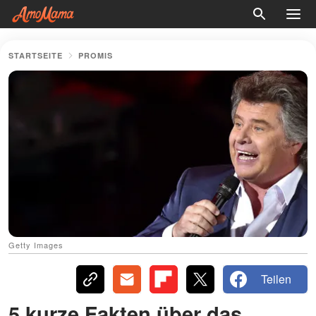
STARTSEITE
PROMIS
Getty Images
Teilen
5 kurze Fakten über das