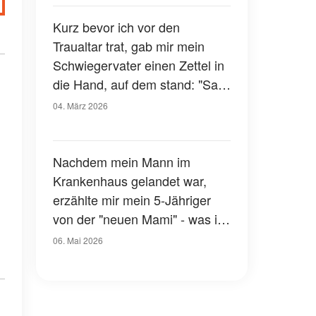
ich sah, wer sie war
Kurz bevor ich vor den
Traualtar trat, gab mir mein
Schwiegervater einen Zettel in
die Hand, auf dem stand: "Sag
nein - du weißt nicht, was vor
04. März 2026
zehn Jahren passiert ist"
Nachdem mein Mann im
Krankenhaus gelandet war,
erzählte mir mein 5-Jähriger
von der "neuen Mami" - was ich
entdeckte, machte mich
06. Mai 2026
sprachlos