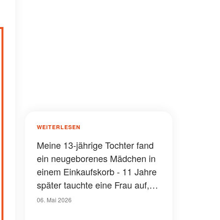
WEITERLESEN
Meine 13-jährige Tochter fand
ein neugeborenes Mädchen in
einem Einkaufskorb - 11 Jahre
später tauchte eine Frau auf,
die behauptete, ihre Mutter zu
06. Mai 2026
sein, und ich wurde blass, als