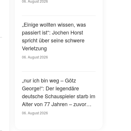
Gerichtssaal – was ist
06. August 2026
passiert?
„Einige wollten wissen, was
passiert ist“: Jochen Horst
spricht über seine schwere
Verletzung
06. August 2026
„nur ich bin weg – Götz
George!“: Der legendäre
deutsche Schauspieler starb im
Alter von 77 Jahren – zuvor
hatte er über seinen eigenen
06. August 2026
Tod gesprochen