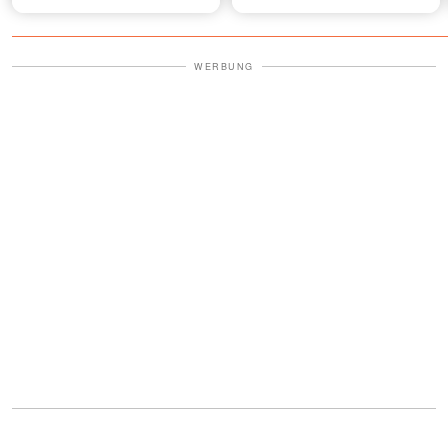
er: "Mama, mein Bruder ist
begonnen, klopfte er an
zu mir gekommen"
unsere Tür und ich erstarrte
vor Schock
WERBUNG