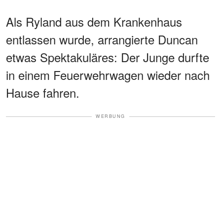
wir weitermachen, musst du
die ganze Wahrheit
Als Ryland aus dem Krankenhaus
erfahren“
entlassen wurde, arrangierte Duncan
etwas Spektakuläres: Der Junge durfte
in einem Feuerwehrwagen wieder nach
Hause fahren.
WERBUNG