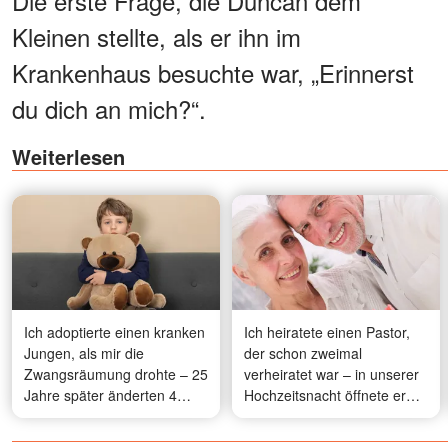
Die erste Frage, die Duncan dem
Kleinen stellte, als er ihn im
Krankenhaus besuchte war, „Erinnerst
du dich an mich?“.
Weiterlesen
Ich adoptierte einen kranken
Ich heiratete einen Pastor,
Jungen, als mir die
der schon zweimal
Zwangsräumung drohte – 25
verheiratet war – in unserer
Jahre später änderten 4
Hochzeitsnacht öffnete er
Millionen Dollar und ein Brief
eine verschlossene
alles
Schublade und sagte: „Bevor