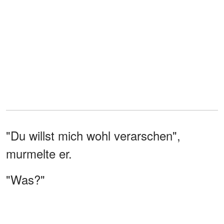
"Du willst mich wohl verarschen",
murmelte er.
"Was?"
Er fuhr so schnell an den Bordstein,
dass ich gegen die Tür prallte.