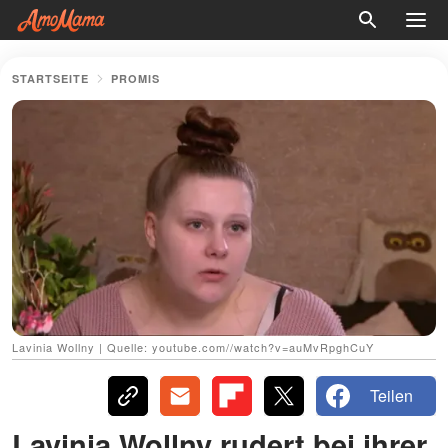
STARTSEITE
PROMIS
Lavinia Wollny | Quelle: youtube.com//watch?v=auMvRpghCuY
Teilen
Lavinia Wollny rudert bei ihrer