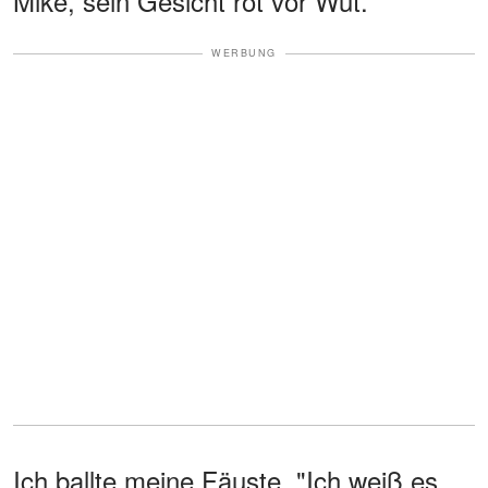
Mike, sein Gesicht rot vor Wut.
WERBUNG
Ich ballte meine Fäuste. "Ich weiß es