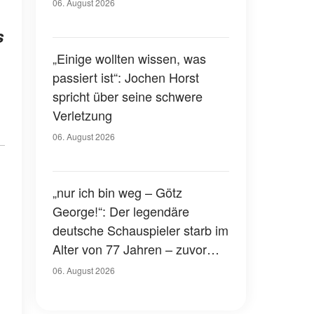
Gerichtssaal – was ist
06. August 2026
passiert?
s
„Einige wollten wissen, was
passiert ist“: Jochen Horst
spricht über seine schwere
Verletzung
06. August 2026
„nur ich bin weg – Götz
George!“: Der legendäre
deutsche Schauspieler starb im
Alter von 77 Jahren – zuvor
hatte er über seinen eigenen
06. August 2026
Tod gesprochen