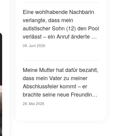
können, was mich dort
erwartete
Eine wohlhabende Nachbarin
verlangte, dass mein
autistischer Sohn (12) den Pool
verlässt – ein Anruf änderte die
Sicht der Gemeinde auf sie
09. Juni 2026
Meine Mutter hat dafür bezahlt,
dass mein Vater zu meiner
Abschlussfeier kommt – er
brachte seine neue Freundin
mit in unsere Wohnung, aber
28. Mai 2026
mein kleiner Bruder hat ihnen
eine Lektion erteilt, die keiner
von uns je vergessen wird