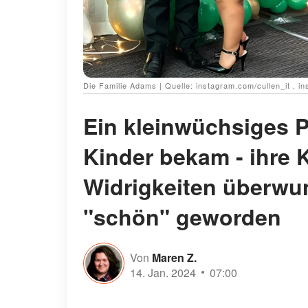
Die Familie Adams | Quelle: instagram.com/cullen_it , 
Ein kleinwüchsiges Pa
Kinder bekam - ihre 
Widrigkeiten überwu
"schön" geworden
Von
Maren Z.
14. Jan. 2024
07:00