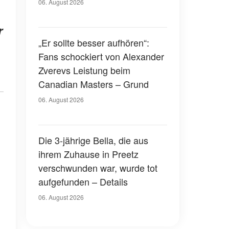
hatte er über seinen eigenen
06. August 2026
Tod gesprochen
r
„Er sollte besser aufhören“:
Fans schockiert von Alexander
Zverevs Leistung beim
Canadian Masters – Grund
06. August 2026
Die 3-jährige Bella, die aus
ihrem Zuhause in Preetz
verschwunden war, wurde tot
aufgefunden – Details
06. August 2026