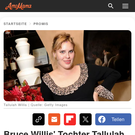
STARTSEITE
PROMIS
Tallulah Willis | Quelle: Getty Images
Teilen
Bruce Willis' Tochter Tallulah