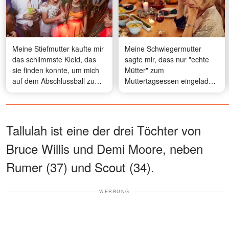
Meine Stiefmutter kaufte mir
Meine Schwiegermutter
das schlimmste Kleid, das
sagte mir, dass nur "echte
sie finden konnte, um mich
Mütter" zum
auf dem Abschlussball zu
Muttertagsessen eingeladen
blamieren - aber bevor der
werden - die als Geschenk
Abend vorbei war, weinte sie
verpackte Schachtel, die
und flehte mich an, es
mein Mann ihr vorsetzte, um
auszuziehen
ihr eine Lektion zu erteilen,
Tallulah ist eine der drei Töchter von
ließ sie vor der ganzen
Bruce Willis und Demi Moore, neben
Familie zusammenbrechen
Rumer (37) und Scout (34).
WERBUNG