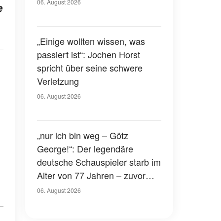
Gerichtssaal – was ist
06. August 2026
e
passiert?
„Einige wollten wissen, was
passiert ist“: Jochen Horst
spricht über seine schwere
Verletzung
06. August 2026
„nur ich bin weg – Götz
George!“: Der legendäre
deutsche Schauspieler starb im
Alter von 77 Jahren – zuvor
hatte er über seinen eigenen
06. August 2026
Tod gesprochen