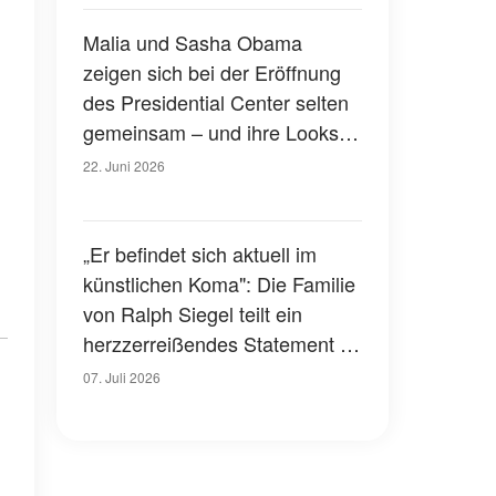
Malia und Sasha Obama
zeigen sich bei der Eröffnung
des Presidential Center selten
gemeinsam – und ihre Looks
sorgen für Aufsehen – Fotos
22. Juni 2026
„Er befindet sich aktuell im
künstlichen Koma": Die Familie
von Ralph Siegel teilt ein
herzzerreißendes Statement –
was ist passiert?
07. Juli 2026