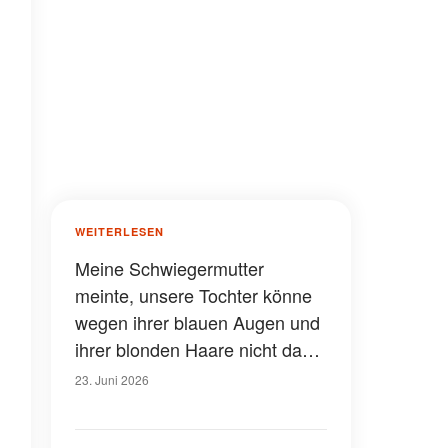
WEITERLESEN
Meine Schwiegermutter
meinte, unsere Tochter könne
wegen ihrer blauen Augen und
ihrer blonden Haare nicht das
Kind ihres Sohnes sein – doch
23. Juni 2026
dann deckte der DNA-Test eine
Lüge auf, die schon länger