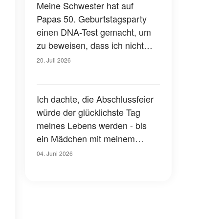
bestand als unsere Ehe
Meine Schwester hat auf
Papas 50. Geburtstagsparty
einen DNA-Test gemacht, um
zu beweisen, dass ich nicht
„wirklich zur Familie“ gehöre –
20. Juli 2026
am nächsten Morgen
überreichte unser Anwalt ihr
eine Mappe, die sie zum
Ich dachte, die Abschlussfeier
Schreien brachte
würde der glücklichste Tag
meines Lebens werden - bis
ein Mädchen mit meinem
Gesicht über die Bühne ging
04. Juni 2026