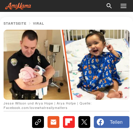
STARTSEITE
VIRAL
Jesse Wilson und Arya Hope | Arya Hofpe | Quelle:
Facebook.com/lovewhatreallymatters
Teilen