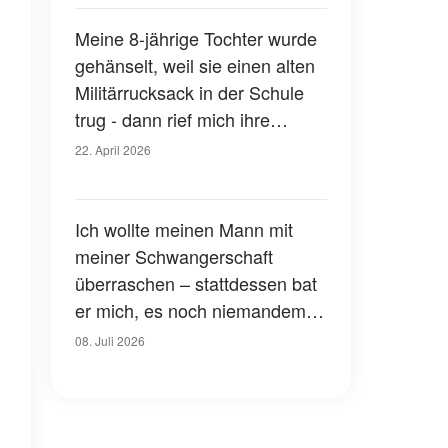
hatte
Meine 8-jährige Tochter wurde
gehänselt, weil sie einen alten
Militärrucksack in der Schule
trug - dann rief mich ihre
Lehrerin an und sagte: "Du
22. April 2026
musst sofort kommen. Du wirst
nicht glauben, was sie getan
haben"
Ich wollte meinen Mann mit
meiner Schwangerschaft
überraschen – stattdessen bat
er mich, es noch niemandem
zu erzählen
08. Juli 2026