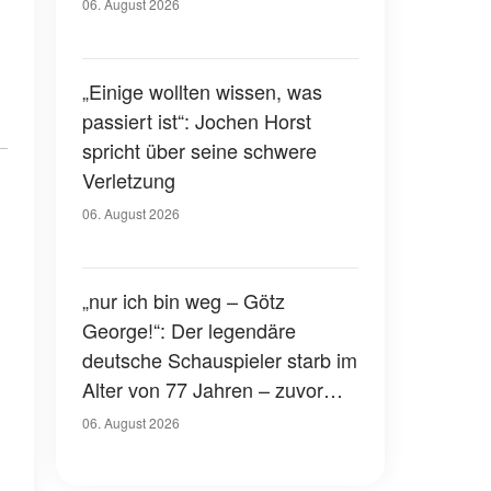
Gerichtssaal – was ist
06. August 2026
passiert?
„Einige wollten wissen, was
passiert ist“: Jochen Horst
spricht über seine schwere
Verletzung
06. August 2026
„nur ich bin weg – Götz
George!“: Der legendäre
deutsche Schauspieler starb im
Alter von 77 Jahren – zuvor
hatte er über seinen eigenen
06. August 2026
Tod gesprochen