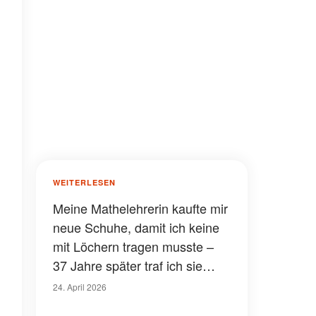
WEITERLESEN
Meine Mathelehrerin kaufte mir
neue Schuhe, damit ich keine
mit Löchern tragen musste –
37 Jahre später traf ich sie
wieder und gab ihr das, was ich
24. April 2026
all die Jahre bei mir getragen