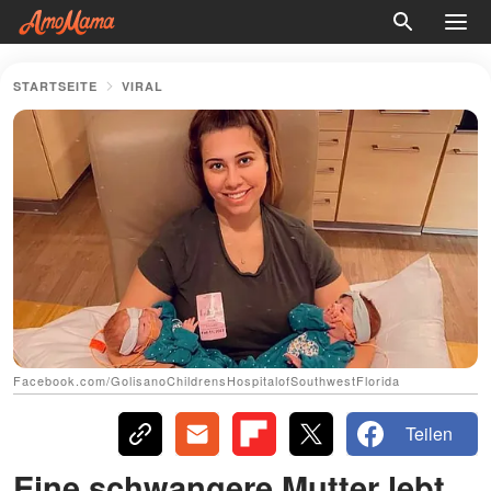
STARTSEITE
VIRAL
Facebook.com/GolisanoChildrensHospitalofSouthwestFlorida
Teilen
Eine schwangere Mutter lebt