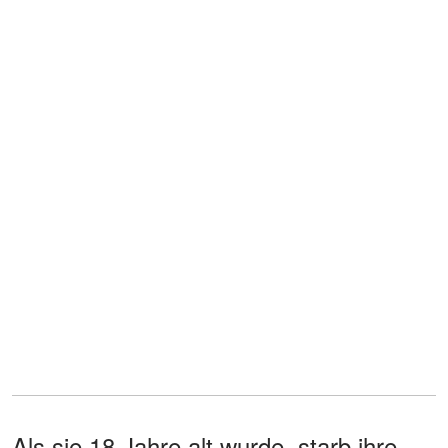
Als sie 18 Jahre alt wurde, starb ihre