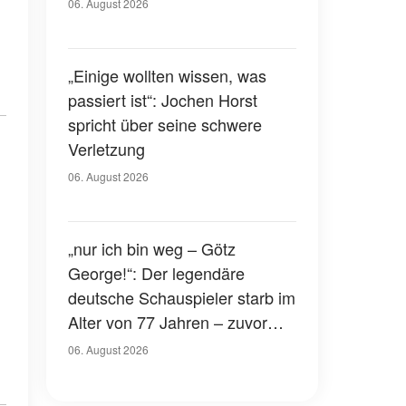
Gerichtssaal – was ist
06. August 2026
passiert?
„Einige wollten wissen, was
passiert ist“: Jochen Horst
spricht über seine schwere
Verletzung
06. August 2026
„nur ich bin weg – Götz
George!“: Der legendäre
deutsche Schauspieler starb im
Alter von 77 Jahren – zuvor
hatte er über seinen eigenen
06. August 2026
Tod gesprochen