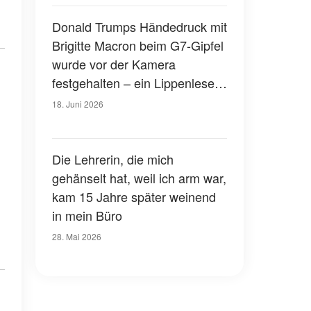
Donald Trumps Händedruck mit
Brigitte Macron beim G7-Gipfel
wurde vor der Kamera
festgehalten – ein Lippenleser
verrät, was er ihr zugeflüstert
18. Juni 2026
hat
Die Lehrerin, die mich
gehänselt hat, weil ich arm war,
kam 15 Jahre später weinend
in mein Büro
28. Mai 2026